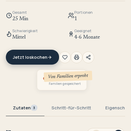
Gesamt
Portionen
25 Min
1
Schwierigkeit
Geeignet
Mittel
4-6 Monate
Jetzt loskochen
Von Familien erprobt
1
Familien gespeichert
Zutaten
Schritt-für-Schritt
Eigenschaf
3