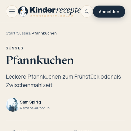
Anmelden
Start
/
Süsses
/
Pfannkuchen
SÜSSES
Pfannkuchen
Leckere Pfannkuchen zum Frühstück oder als
Zwischenmahlzeit
Sam Spirig
Rezept-Autor:in