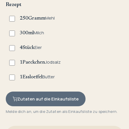
Rezept
Mehl
250
Gramm
Milch
300
ml
Eier
4
Stück
Jodsalz
1
Paeckchen
Butter
1
Essloeffel
Zutaten auf die Einkaufsliste
Melde dich an, um die Zutaten als Einkaufsliste zu speichern.