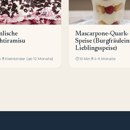
lische
Mascarpone-Quark-
htiramisu
Speise (Burgfräulein
Lieblingsspeise)
n
Kleinkinder (ab 12 Monate)
10 Min
4-6 Monate