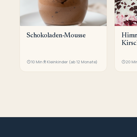
Schokoladen-Mousse
Himm
Kirsc
10 Min
Kleinkinder (ab 12 Monate)
20 Mi