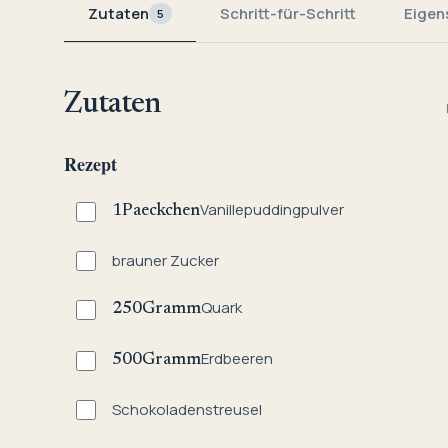
Zutaten
Schritt-für-Schritt
Eigen
5
Zutaten
Rezept
Vanillepuddingpulver
1
Paeckchen
brauner Zucker
Quark
250
Gramm
Erdbeeren
500
Gramm
Schokoladenstreusel