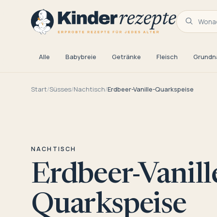
Wonac
Alle
Babybreie
Getränke
Fleisch
Grundn
Start
/
Süsses
/
Nachtisch
/
Erdbeer-Vanille-Quarkspeise
NACHTISCH
Erdbeer-Vanill
Quarkspeise