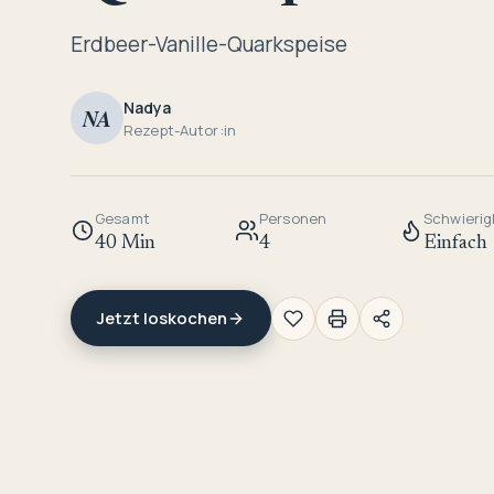
Erdbeer-Vanille-Quarkspeise
Nadya
NA
Rezept-Autor:in
Gesamt
Personen
Schwierig
40 Min
4
Einfach
Jetzt loskochen