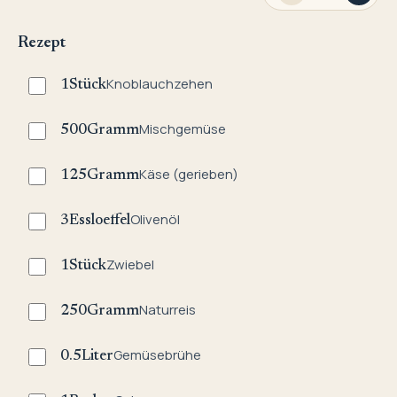
Rezept
Knoblauchzehen
1
Stück
Mischgemüse
500
Gramm
Käse (gerieben)
125
Gramm
Olivenöl
3
Essloeffel
Zwiebel
1
Stück
Naturreis
250
Gramm
Gemüsebrühe
0.5
Liter