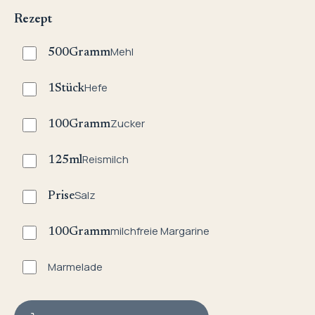
Rezept
Mehl
500
Gramm
Hefe
1
Stück
Zucker
100
Gramm
Reismilch
125
ml
Salz
Prise
milchfreie Margarine
100
Gramm
Marmelade