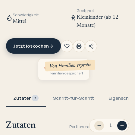
Geeignet
Schwierigkeit
Kleinkinder (ab 12
Mittel
Monate)
Jetzt loskochen
Von Familien erprobt
1
Familien gespeichert
Zutaten
Schritt-für-Schritt
Eigenschaf
7
Zutaten
Portionen: