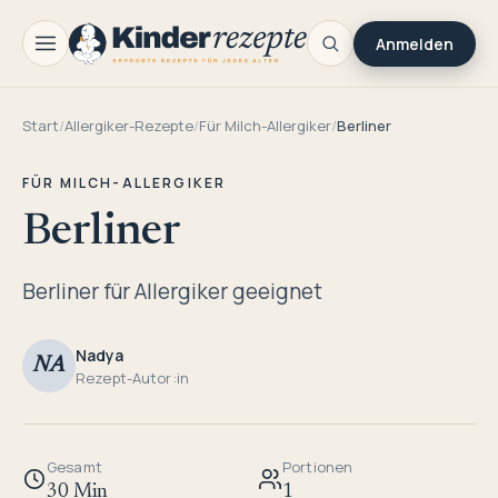
Anmelden
Start
/
Allergiker-Rezepte
/
Für Milch-Allergiker
/
Berliner
FÜR MILCH-ALLERGIKER
Berliner
Berliner für Allergiker geeignet
Nadya
NA
Rezept-Autor:in
Gesamt
Portionen
30 Min
1