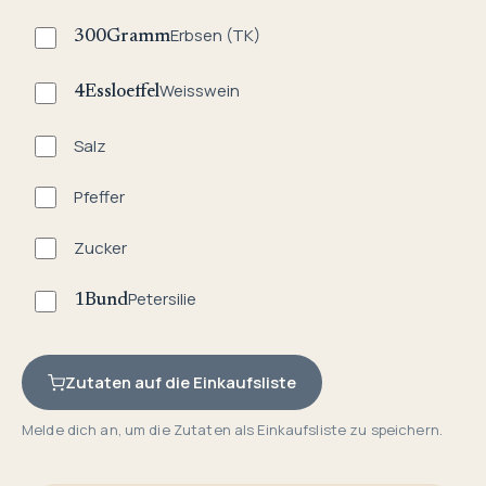
Erbsen (TK)
300
Gramm
Weisswein
4
Essloeffel
Salz
Pfeffer
Zucker
Petersilie
1
Bund
Zutaten auf die Einkaufsliste
Melde dich an, um die Zutaten als Einkaufsliste zu speichern.