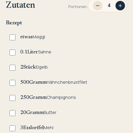
Zutaten
Portionen:
Rezept
Maggi
etwas
Sahne
0.1
Liter
Eigelb
2
Stück
Hähnchenbrustfilet
500
Gramm
Champignons
250
Gramm
Butter
20
Gramm
Mehl
3
Essloeffel