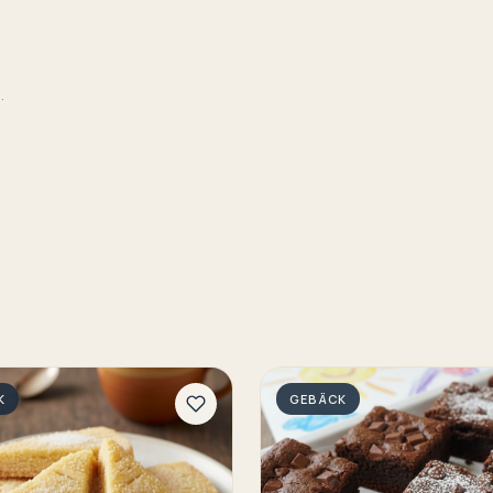
.
K
GEBÄCK