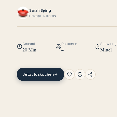
Sarah Spirig
Rezept-Autor:in
Gesamt
Personen
Schwierig
20 Min
4
Mittel
Jetzt loskochen