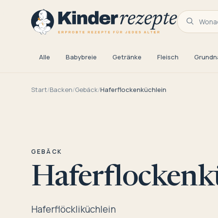
Wonac
Alle
Babybreie
Getränke
Fleisch
Grundn
Start
/
Backen
/
Gebäck
/
Haferflockenküchlein
GEBÄCK
Haferflockenk
Haferflöckliküchlein