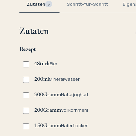
Zutaten
Schritt-für-Schritt
Eigen
5
Zutaten
Rezept
Eier
4
Stück
Mineralwasser
200
ml
Naturjoghurt
300
Gramm
Vollkornmehl
200
Gramm
Haferflocken
150
Gramm