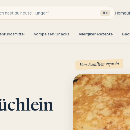
h hast du heute Hunger?
Home
B
⌘K
ahrungsmittel
Vorspeisen/Snacks
Allergiker-Rezepte
Bac
Von Familien erprobt
üchlein