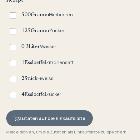
Rezept
Himbeeren
500
Gramm
Zucker
125
Gramm
Wasser
0.3
Liter
Zitronensaft
1
Essloeffel
Eiweiss
2
Stück
Zucker
4
Essloeffel
Zutaten auf die Einkaufsliste
Melde dich an, um die Zutaten als Einkaufsliste zu speichern.