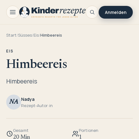
Anmelden
Start
/
Süsses
/
Eis
/
Himbeereis
EIS
Himbeereis
Himbeereis
Nadya
NA
Rezept-Autor:in
Gesamt
Portionen
20 Min
1