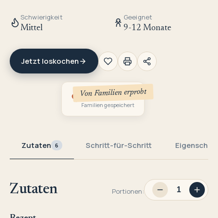
Schwierigkeit
Geeignet
Mittel
9-12 Monate
Jetzt loskochen
Von Familien erprobt
1
Familien gespeichert
Zutaten
Schritt-für-Schritt
Eigenschaf
6
Zutaten
Portionen: