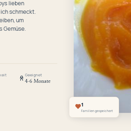
ys lieben
lich schmeckt.
leiben, um
es Gemüse.
keit
Geeignet
4-6 Monate
1
Familien gespeichert