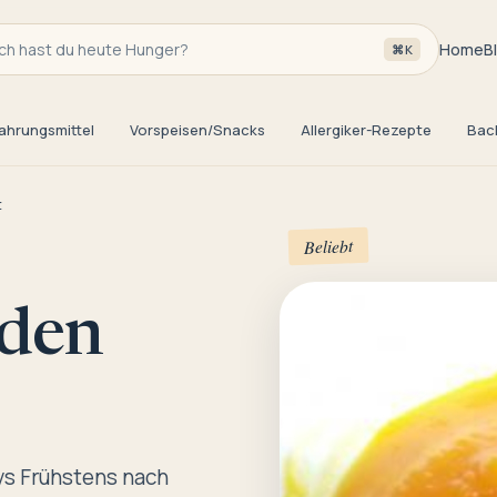
h hast du heute Hunger?
Home
B
⌘K
ahrungsmittel
Vorspeisen/Snacks
Allergiker-Rezepte
Bac
t
Beliebt
 den
bys Frühstens nach