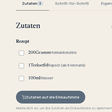
Zutaten
Schritt-für-Schritt
Eigen
3
Zutaten
Rezept
Hokkaidokürbis
200
Gramm
Rapsöl (ab 6 Monate)
1
Teeloeffel
Wasser
100
ml
Zutaten auf die Einkaufsliste
Melde dich an, um die Zutaten als Einkaufsliste zu speichern