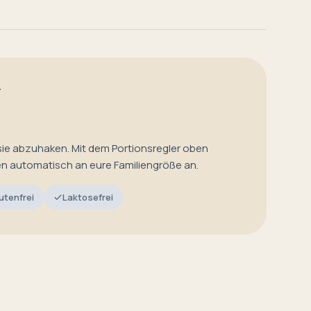
T
sie abzuhaken. Mit dem Portionsregler oben
en automatisch an eure Familiengröße an.
utenfrei
Laktosefrei