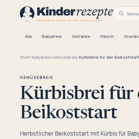
Wonac
Alle
Babybreie
Getränke
Fleisch
Grundn
Start
/
Babybreie
/
Gemüsebreie
/
Kürbisbrei für den Beikoststar
GEMÜSEBREIE
Kürbisbrei für
Beikoststart
Herbstlicher Beikoststart mit Kürbis für Ba