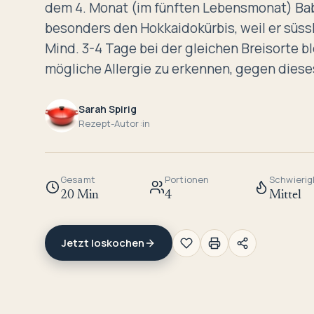
dem 4. Monat (im fünften Lebensmonat) Bab
besonders den Hokkaidokürbis, weil er süss
Mind. 3-4 Tage bei der gleichen Breisorte b
mögliche Allergie zu erkennen, gegen dies
Sarah Spirig
Rezept-Autor:in
Gesamt
Portionen
Schwierig
20 Min
4
Mittel
Jetzt loskochen