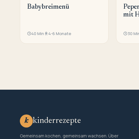
Babybreimenü
Peper
mit H
40 Min
4-6 Monate
30 Mi
kinderrezepte
k
Gemeinsam kochen, gemeinsam wachsen. Über