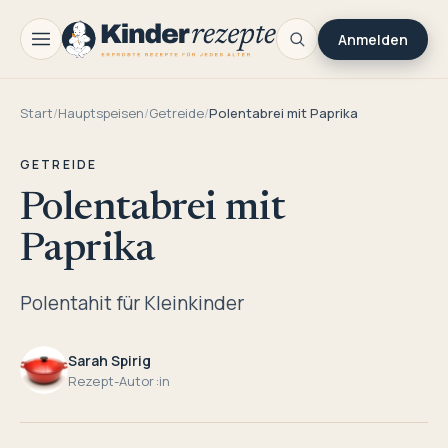
Anmelden
Start
/
Hauptspeisen
/
Getreide
/
Polentabrei mit Paprika
GETREIDE
Polentabrei mit
Paprika
Polentahit für Kleinkinder
Sarah Spirig
Rezept-Autor:in