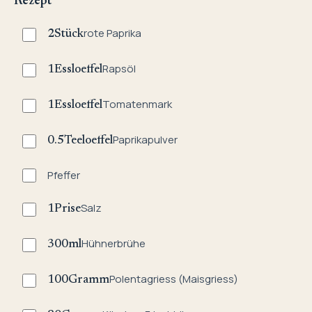
Rezept
rote Paprika
2
Stück
Rapsöl
1
Essloeffel
Tomatenmark
1
Essloeffel
Paprikapulver
0.5
Teeloeffel
Pfeffer
Salz
1
Prise
Hühnerbrühe
300
ml
Polentagriess (Maisgriess)
100
Gramm