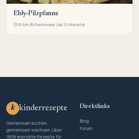
Ebly-Pilzpfanne
10 Min
Kleinkinder (ab 12 Monate)
Direktlinks
kinderrezepte
k
Blog
Gemeinsam kochen,
Forum
gemeinsam wachsen. Über
1806 erprobte Rezepte für