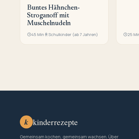
Buntes Hähnchen-
Stroganoff mit
Muschelnudeln
45 Min
Schulkinder (ab 7 Jahren)
25 Mi
k
kinderrezepte
Gemeinsam kochen, gemeinsam wachsen. Über