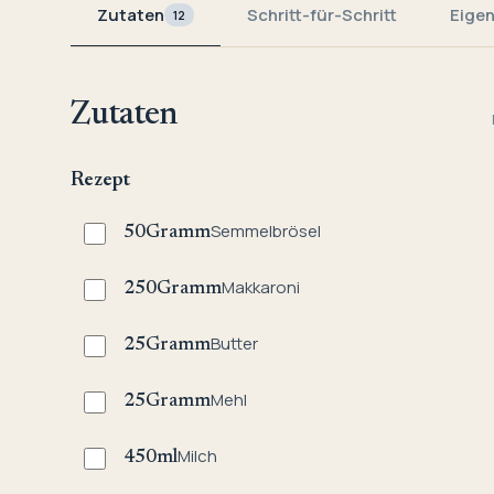
Zutaten
Schritt-für-Schritt
Eige
12
Zutaten
Rezept
Semmelbrösel
50
Gramm
Makkaroni
250
Gramm
Butter
25
Gramm
Mehl
25
Gramm
Milch
450
ml