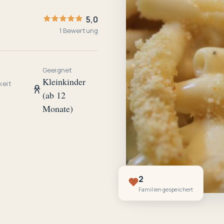
5,0
1 Bewertung
Geeignet
Kleinkinder
keit
(ab 12
Monate)
2
Familien gespeichert