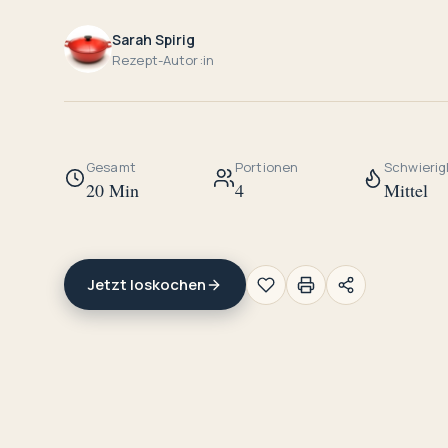
Sarah Spirig
Rezept-Autor:in
Gesamt
Portionen
Schwierig
20 Min
4
Mittel
Jetzt loskochen