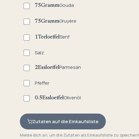
Gouda
75
Gramm
Gruyère
75
Gramm
Senf
1
Teeloeffel
Salz
Parmesan
2
Essloeffel
Pfeffer
Olivenöl
0.5
Essloeffel
Zutaten auf die Einkaufsliste
Melde dich an, um die Zutaten als Einkaufsliste zu speichern