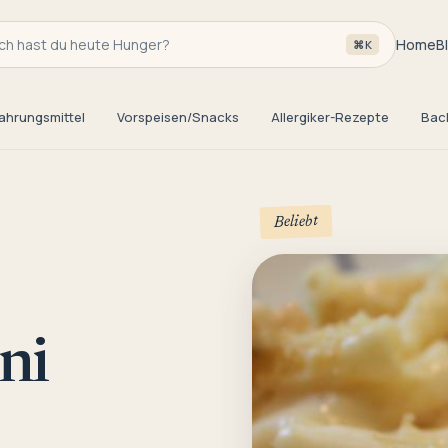
h hast du heute Hunger?
Home
B
⌘K
ahrungsmittel
Vorspeisen/Snacks
Allergiker-Rezepte
Bac
Beliebt
ni