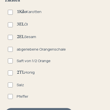
Zutaten
Karotten
1
Kilo
Öl
3
EL
Sesam
2
EL
abgeriebene Orangenschale
Saft von 1/2 Orange
Honig
2
TL
Salz
Pfeffer