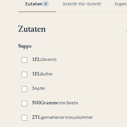
Zutaten
Schritt-für-Schritt
Eigen
11
Zutaten
Suppe
Olivenöl
1
EL
Butter
1
EL
Apfel
3
rote Beete
500
Gramm
gemahlener Kreuzkümmel
2
TL