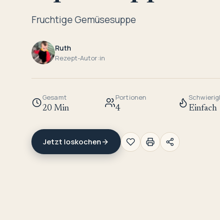
Fruchtige Gemüsesuppe
Ruth
Rezept-Autor:in
Gesamt
Portionen
Schwierig
20 Min
4
Einfach
Jetzt loskochen