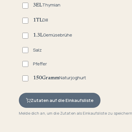
Thymian
3
EL
Dill
1
TL
Gemüsebrühe
1.3
L
Salz
Pfeffer
Naturjoghurt
150
Gramm
Zutaten auf die Einkaufsliste
Melde dich an, um die Zutaten als Einkaufsliste zu speichern