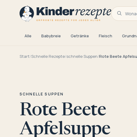
Wonac
Alle
Babybreie
Getränke
Fleisch
Grundn
Start
/
Schnelle Rezepte
/
schnelle Suppen
/
Rote Beete Apfels
SCHNELLE SUPPEN
Rote Beete
Apfelsuppe