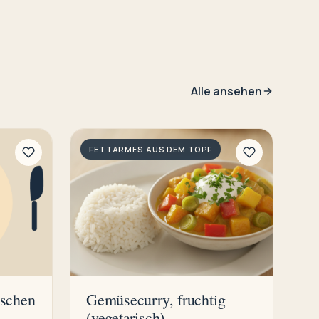
Alle ansehen
FETTARMES AUS DEM TOPF
öschen
Gemüsecurry, fruchtig
(vegetarisch)