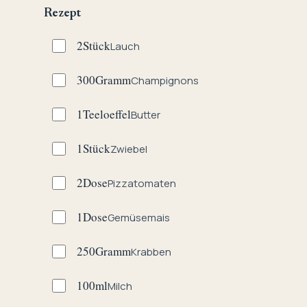
Rezept
2
Stück
Lauch
300
Gramm
Champignons
1
Teeloeffel
Butter
1
Stück
Zwiebel
2
Dose
Pizzatomaten
1
Dose
Gemüsemais
250
Gramm
Krabben
100
ml
Milch