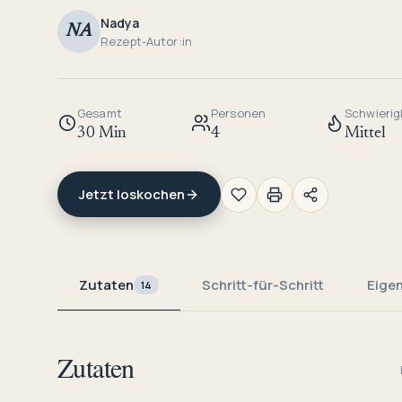
Nadya
NA
Rezept-Autor:in
Gesamt
Personen
Schwierig
30 Min
4
Mittel
Jetzt loskochen
Zutaten
Schritt-für-Schritt
Eige
14
Zutaten