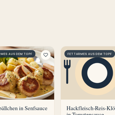
RMES AUS DEM TOPF
FETTARMES AUS DEM TOPF
ällchen in Senfsauce
Hackfleisch-Reis-Kl
in Tomatensauce