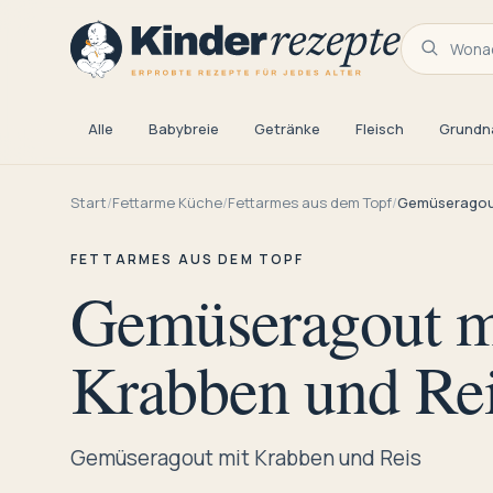
Wonac
Alle
Babybreie
Getränke
Fleisch
Grundn
Start
/
Fettarme Küche
/
Fettarmes aus dem Topf
/
Gemüseragout
FETTARMES AUS DEM TOPF
Gemüseragout m
Krabben und Re
Gemüseragout mit Krabben und Reis