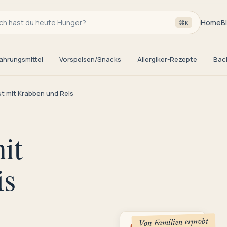
h hast du heute Hunger?
Home
B
⌘K
ahrungsmittel
Vorspeisen/Snacks
Allergiker-Rezepte
Bac
 mit Krabben und Reis
it
is
Von Familien erprobt
3