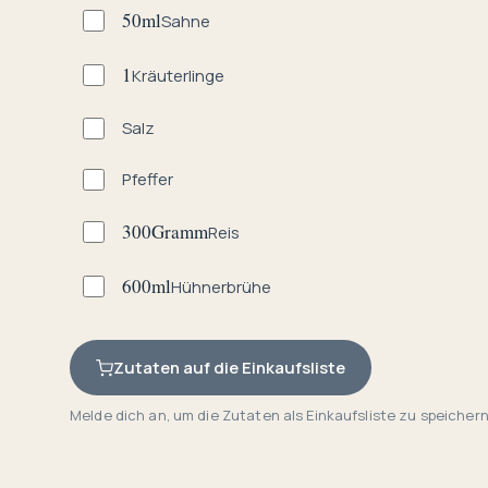
50
ml
Sahne
1
Kräuterlinge
Salz
Pfeffer
300
Gramm
Reis
600
ml
Hühnerbrühe
Zutaten auf die Einkaufsliste
Melde dich an, um die Zutaten als Einkaufsliste zu speichern