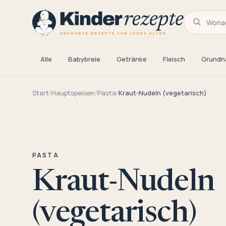
Wonac
Alle
Babybreie
Getränke
Fleisch
Grundn
Start
/
Hauptspeisen
/
Pasta
/
Kraut-Nudeln (vegetarisch)
PASTA
Kraut-Nudeln
(vegetarisch)