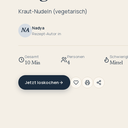
Kraut-Nudeln (vegetarisch)
Nadya
NA
Rezept-Autor:in
Gesamt
Personen
Schwierig
10 Min
4
Mittel
Jetzt loskochen