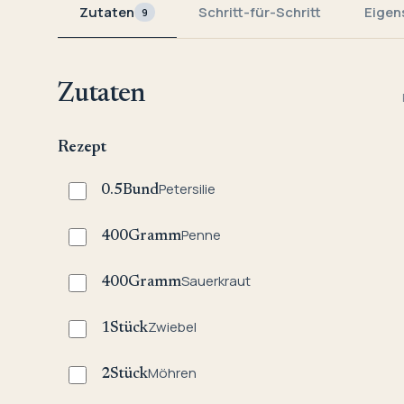
Zutaten
Schritt-für-Schritt
Eigen
9
Zutaten
Rezept
Petersilie
0.5
Bund
Penne
400
Gramm
Sauerkraut
400
Gramm
Zwiebel
1
Stück
Möhren
2
Stück