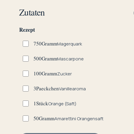
Zutaten
Rezept
750
Gramm
Magerquark
500
Gramm
Mascarpone
100
Gramm
Zucker
3
Paeckchen
Vanillearoma
1
Stück
Orange (Saft)
50
Gramm
Amarettini Orangensaft