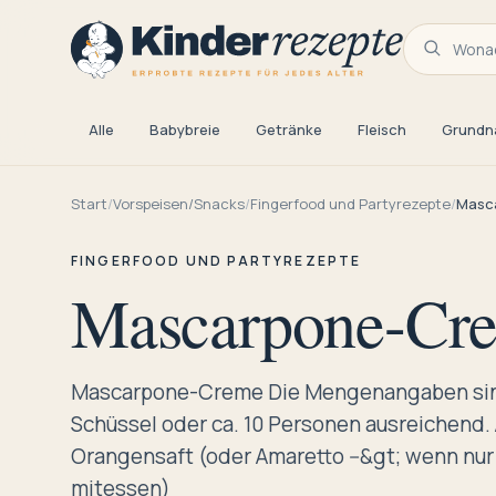
Wonac
Alle
Babybreie
Getränke
Fleisch
Grundn
Start
/
Vorspeisen/Snacks
/
Fingerfood und Partyrezepte
/
Masc
FINGERFOOD UND PARTYREZEPTE
Mascarpone-Cr
Mascarpone-Creme Die Mengenangaben sind
Schüssel oder ca. 10 Personen ausreichend. 
Orangensaft (oder Amaretto --&gt; wenn nu
mitessen)