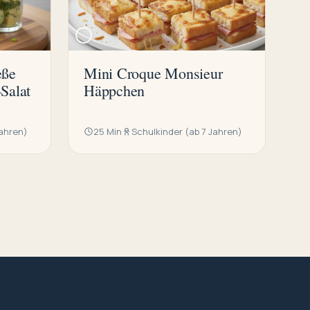
eße
Mini Croque Monsieur
Salat
Häppchen
Jahren)
25 Min
Schulkinder (ab 7 Jahren)