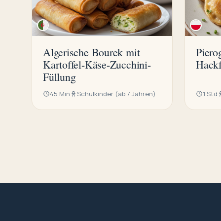
Algerische Bourek mit
Piero
Kartoffel-Käse-Zucchini-
Hackf
Füllung
45 Min
Schulkinder (ab 7 Jahren)
1 Std