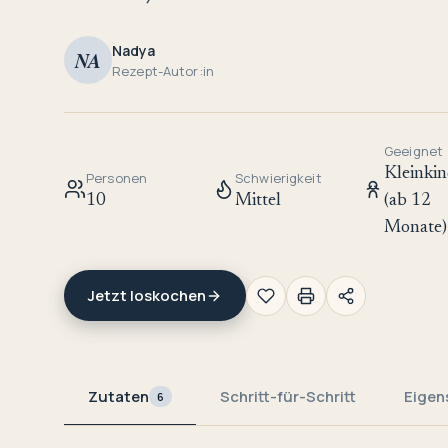
Nadya
NA
Rezept-Autor:in
Geeignet
Kleinkin
Personen
Schwierigkeit
10
Mittel
(ab 12
Monate)
Jetzt loskochen
Zutaten
Schritt-für-Schritt
Eigen
6