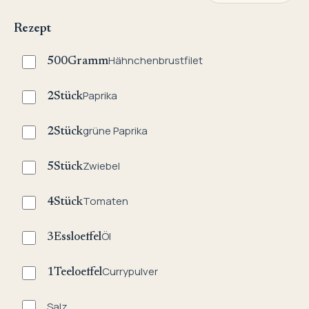
Rezept
Hähnchenbrustfilet
500
Gramm
Paprika
2
Stück
grüne Paprika
2
Stück
Zwiebel
5
Stück
Tomaten
4
Stück
Öl
3
Essloeffel
Currypulver
1
Teeloeffel
Salz