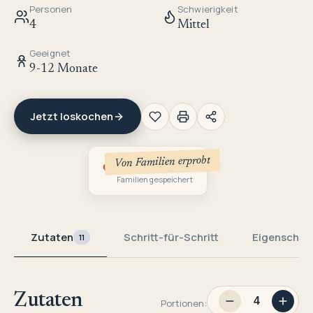
Personen
Schwierigkeit
4
Mittel
Geeignet
9-12 Monate
Jetzt loskochen
Von Familien erprobt
2
Familien gespeichert
Zutaten
Schritt-für-Schritt
Eigenschaf
11
Zutaten
Portionen: