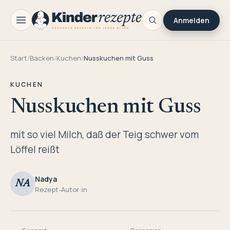
Anmelden
Start
/
Backen
/
Kuchen
/
Nusskuchen mit Guss
KUCHEN
Nusskuchen mit Guss
mit so viel Milch, daß der Teig schwer vom
Löffel reißt
Nadya
NA
Rezept-Autor:in