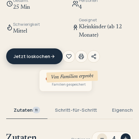
Gesamt
Personen
25 Min
4
Geeignet
Schwierigkeit
Kleinkinder (ab 12
Mittel
Monate)
Jetzt loskochen
Von Familien erprobt
1
Familien gespeichert
Zutaten
Schritt-für-Schritt
Eigenschaf
11
Zutaten