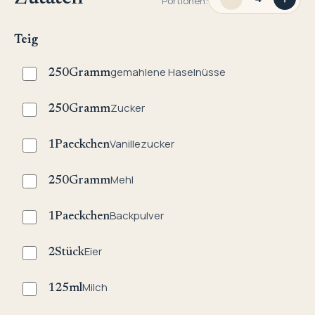
Portionen:
Teig
gemahlene Haselnüsse
250
Gramm
Zucker
250
Gramm
Vanillezucker
1
Paeckchen
Mehl
250
Gramm
Backpulver
1
Paeckchen
Eier
2
Stück
Milch
125
ml