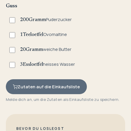
Guss
Puderzucker
200
Gramm
Ovomaltine
1
Teeloeffel
weiche Butter
20
Gramm
heisses Wasser
3
Essloeffel
Zutaten auf die Einkaufsliste
Melde dich an, um die Zutaten als Einkaufsliste zu speichern.
BEVOR DU LOSLEGST