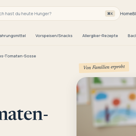
h hast du heute Hunger?
Home
B
⌘K
ahrungsmittel
Vorspeisen/Snacks
Allergiker-Rezepte
Bac
tes-Tomaten-Sosse
Von Familien erprobt
maten-