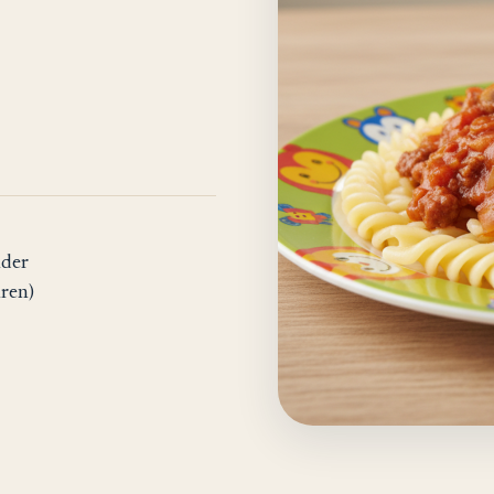
nder
hren)