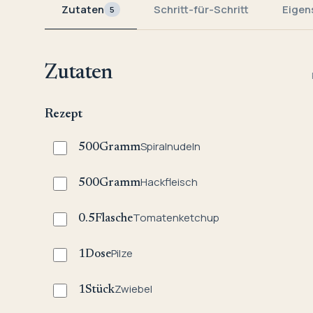
Zutaten
Schritt-für-Schritt
Eigen
5
Zutaten
Rezept
Spiralnudeln
500
Gramm
Hackfleisch
500
Gramm
Tomatenketchup
0.5
Flasche
Pilze
1
Dose
Zwiebel
1
Stück