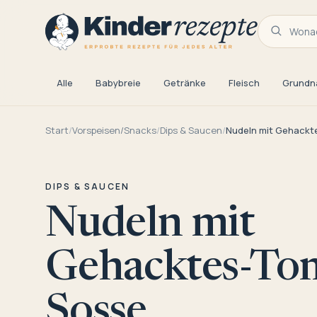
Wonac
Alle
Babybreie
Getränke
Fleisch
Grundn
Start
/
Vorspeisen/Snacks
/
Dips & Saucen
/
Nudeln mit Gehack
DIPS & SAUCEN
Nudeln mit
Gehacktes-To
Sosse