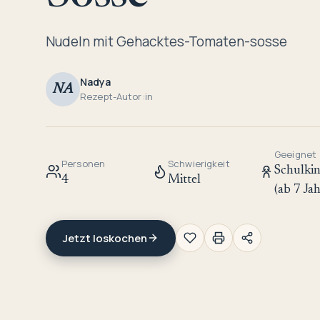
Nudeln mit Gehacktes-Tomaten-sosse
Nadya
NA
Rezept-Autor:in
Geeignet
Personen
Schwierigkeit
Schulki
4
Mittel
(ab 7 Ja
Jetzt loskochen