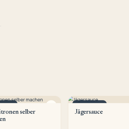
.
 SAUCEN
DIPS & SAUCEN
itronen selber
Jägersauce
en