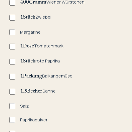
Wiener Würstchen
400
Gramm
Zwiebel
1
Stück
Margarine
Tomatenmark
1
Dose
rote Paprika
1
Stück
Balkangemüse
1
Packung
Sahne
1.5
Becher
Salz
Paprikapulver