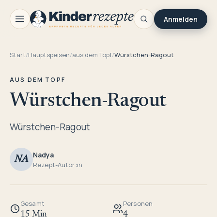
Anmelden
Start
/
Hauptspeisen
/
aus dem Topf
/
Würstchen-Ragout
AUS DEM TOPF
Würstchen-Ragout
Würstchen-Ragout
Nadya
NA
Rezept-Autor:in
Gesamt
Personen
15 Min
4