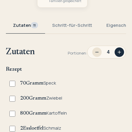
Familien gespeichert
Zutaten
Schritt-für-Schritt
Eigenschaf
11
Zutaten
Portionen:
Rezept
Speck
70
Gramm
Zwiebel
200
Gramm
Kartoffeln
800
Gramm
Schmalz
2
Essloeffel