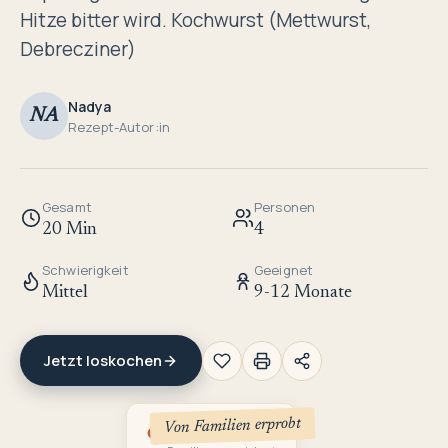
Hitze bitter wird. Kochwurst (Mettwurst,
Debrecziner)
Nadya
NA
Rezept-Autor:in
Gesamt
Personen
20 Min
4
Schwierigkeit
Geeignet
Mittel
9-12 Monate
Jetzt loskochen
Von Familien erprobt
2