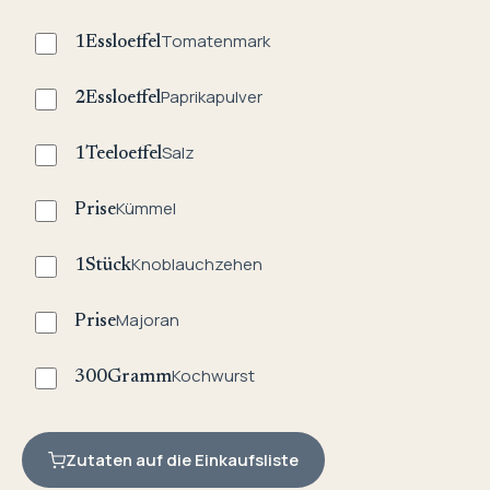
Tomatenmark
1
Essloeffel
Paprikapulver
2
Essloeffel
Salz
1
Teeloeffel
Kümmel
Prise
Knoblauchzehen
1
Stück
Majoran
Prise
Kochwurst
300
Gramm
Zutaten auf die Einkaufsliste