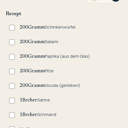
Rezept
Schinkenwürfel
200
Gramm
Salami
200
Gramm
Paprika (aus dem Glas)
200
Gramm
Pilze
200
Gramm
Gouda (gerieben)
200
Gramm
Sahne
1
Becher
Schmand
1
Becher