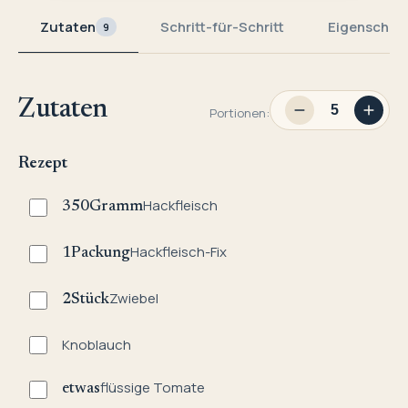
Zutaten
Schritt-für-Schritt
Eigenschaf
9
Zutaten
Portionen:
Rezept
Hackfleisch
350
Gramm
Hackfleisch-Fix
1
Packung
Zwiebel
2
Stück
Knoblauch
flüssige Tomate
etwas