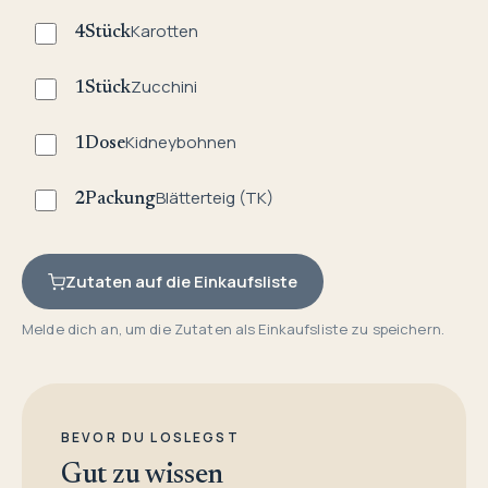
Karotten
4
Stück
Zucchini
1
Stück
Kidneybohnen
1
Dose
Blätterteig (TK)
2
Packung
Zutaten auf die Einkaufsliste
Melde dich an, um die Zutaten als Einkaufsliste zu speichern.
BEVOR DU LOSLEGST
Gut zu wissen