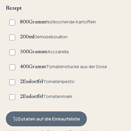
Rezept
festkochende Kartoffeln
800
Gramm
Gemüsebouillon
200
ml
Mozzarella
300
Gramm
Tomatenstücke aus der Dose
400
Gramm
Tomatenpesto
2
Essloeffel
Tomatenmark
2
Essloeffel
Zutaten auf die Einkaufsliste