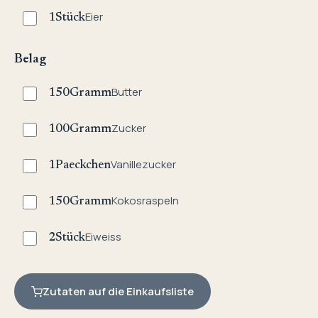
Eier
1
Stück
Belag
Butter
150
Gramm
Zucker
100
Gramm
Vanillezucker
1
Paeckchen
Kokosraspeln
150
Gramm
Eiweiss
2
Stück
Zutaten auf die Einkaufsliste