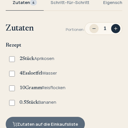
Zutaten
Schritt-für-Schritt
Eigenschaf
4
Zutaten
Portionen:
Rezept
Aprikosen
2
Stück
Wasser
4
Essloeffel
Reisflocken
10
Gramm
Bananen
0.5
Stück
Zutaten auf die Einkaufsliste