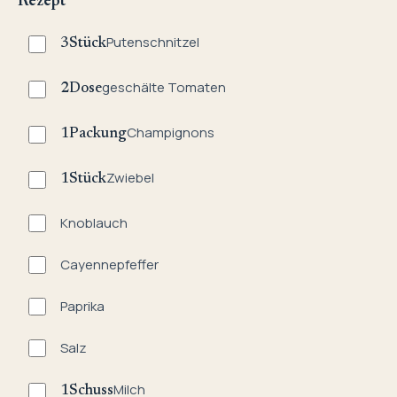
Rezept
Putenschnitzel
3
Stück
geschälte Tomaten
2
Dose
Champignons
1
Packung
Zwiebel
1
Stück
Knoblauch
Cayennepfeffer
Paprika
Salz
Milch
1
Schuss