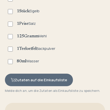
Eigelb
1
Stück
Salz
1
Prise
Mehl
125
Gramm
Backpulver
1
Teeloeffel
Wasser
80
ml
Zutaten auf die Einkaufsliste
Melde dich an, um die Zutaten als Einkaufsliste zu speichern.