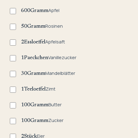
Apfel
600
Gramm
Rosinen
50
Gramm
Apfelsaft
2
Essloeffel
Vanillezucker
1
Paeckchen
Mandelblätter
30
Gramm
Zimt
1
Teeloeffel
Butter
100
Gramm
Zucker
100
Gramm
Eier
2
Stück