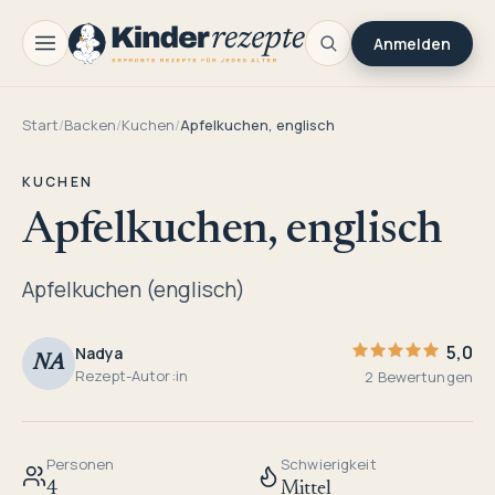
Anmelden
Start
/
Backen
/
Kuchen
/
Apfelkuchen, englisch
KUCHEN
Apfelkuchen, englisch
Apfelkuchen (englisch)
5,0
Nadya
NA
Rezept-Autor:in
2 Bewertungen
Personen
Schwierigkeit
4
Mittel