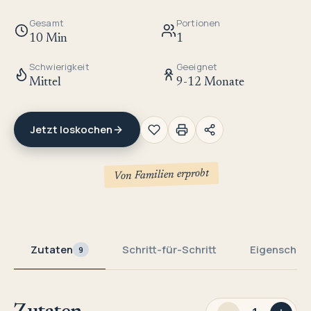
Gesamt
Portionen
10 Min
1
Schwierigkeit
Geeignet
Mittel
9-12 Monate
Jetzt loskochen
Von Familien erprobt
Zutaten
Schritt-für-Schritt
Eigenschaf
9