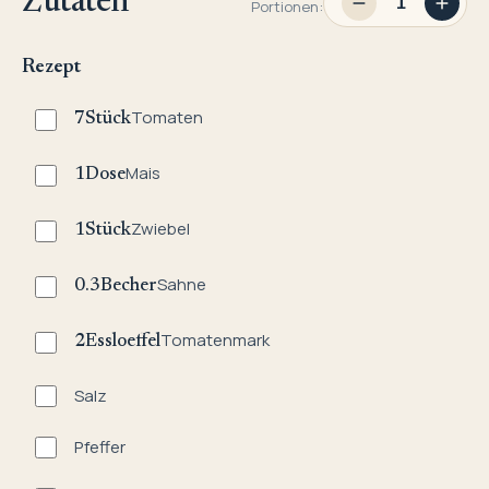
Zutaten
Portionen:
Rezept
Tomaten
7
Stück
Mais
1
Dose
Zwiebel
1
Stück
Sahne
0.3
Becher
Tomatenmark
2
Essloeffel
Salz
Pfeffer