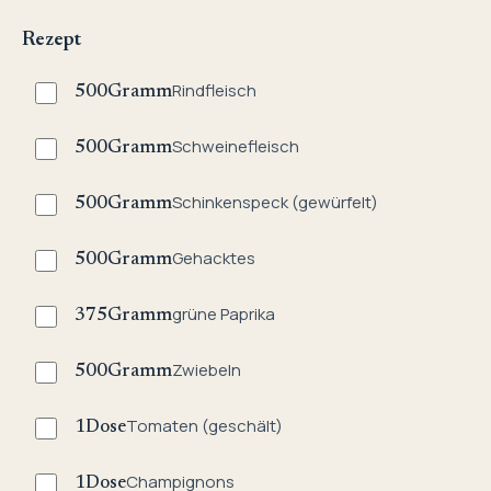
Rezept
Rindfleisch
500
Gramm
Schweinefleisch
500
Gramm
Schinkenspeck (gewürfelt)
500
Gramm
Gehacktes
500
Gramm
grüne Paprika
375
Gramm
Zwiebeln
500
Gramm
Tomaten (geschält)
1
Dose
Champignons
1
Dose