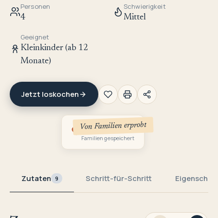
Personen
Schwierigkeit
4
Mittel
Geeignet
Kleinkinder (ab 12
Monate)
Jetzt loskochen
Von Familien erprobt
2
Familien gespeichert
Zutaten
Schritt-für-Schritt
Eigenschaf
9