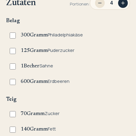
Zutaten
Portionen:
Belag
Philadelphiakäse
300
Gramm
Puderzucker
125
Gramm
Sahne
1
Becher
Erdbeeren
600
Gramm
Teig
Zucker
70
Gramm
Fett
140
Gramm