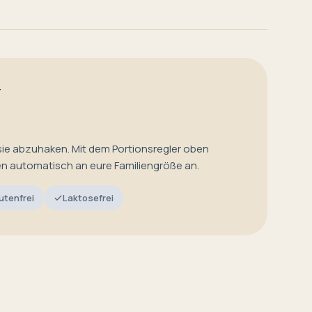
T
sie abzuhaken. Mit dem Portionsregler oben
en automatisch an eure Familiengröße an.
utenfrei
Laktosefrei