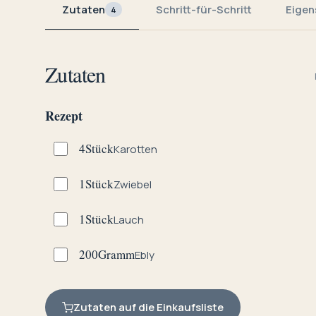
Zutaten
Schritt-für-Schritt
Eigen
4
Zutaten
Rezept
4
Stück
Karotten
1
Stück
Zwiebel
1
Stück
Lauch
200
Gramm
Ebly
Zutaten auf die Einkaufsliste