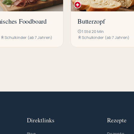
enisches Foodboard
Butterzopf
1 Std 20 Min
n
Schulkinder (ab 7 Jahren)
Schulkinder (ab 7 Jahren)
Direktlinks
Rezepte
Blog
Rezepte