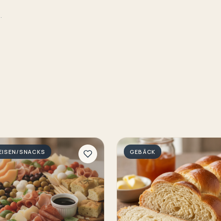
.
EISEN/SNACKS
GEBÄCK