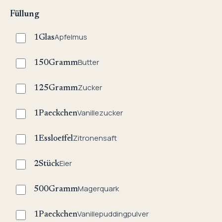
Füllung
Apfelmus
1
Glas
Butter
150
Gramm
Zucker
125
Gramm
Vanillezucker
1
Paeckchen
Zitronensaft
1
Essloeffel
Eier
2
Stück
Magerquark
500
Gramm
Vanillepuddingpulver
1
Paeckchen