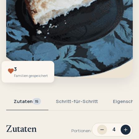
3
Familien gespeichert
Zutaten
Schritt-für-Schritt
Eigenschaf
15
Zutaten
Portionen: