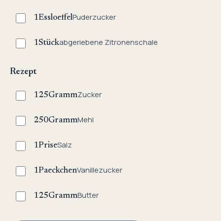
Puderzucker
1
Essloeffel
abgeriebene Zitronenschale
1
Stück
Rezept
Zucker
125
Gramm
Mehl
250
Gramm
Salz
1
Prise
Vanillezucker
1
Paeckchen
Butter
125
Gramm