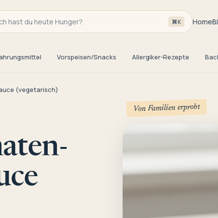
h hast du heute Hunger?
Home
B
⌘K
ahrungsmittel
Vorspeisen/Snacks
Allergiker-Rezepte
Bac
auce (vegetarisch)
Von Familien erprobt
aten-
uce