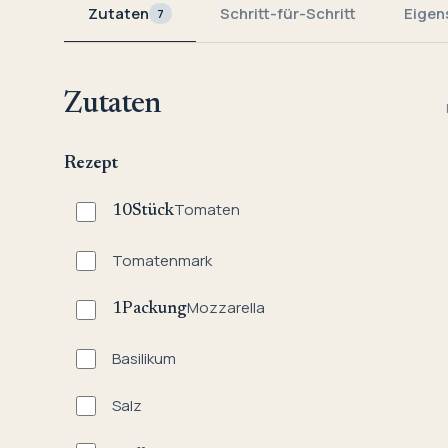
Zutaten
Schritt-für-Schritt
Eigen
7
Zutaten
Rezept
Tomaten
10
Stück
Tomatenmark
Mozzarella
1
Packung
Basilikum
Salz