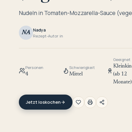
Nudeln in Tomaten-Mozzarella-Sauce (vege
Nadya
NA
Rezept-Autor:in
Geeignet
Kleinkin
Personen
Schwierigkeit
4
Mittel
(ab 12
Monate)
Jetzt loskochen