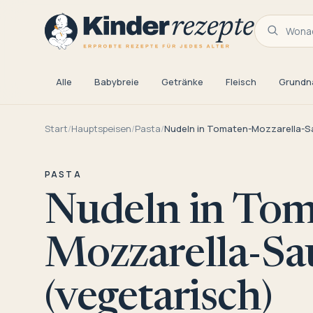
Wonac
Alle
Babybreie
Getränke
Fleisch
Grundn
Start
/
Hauptspeisen
/
Pasta
/
Nudeln in Tomaten-Mozzarella-S
PASTA
Nudeln in Tom
Mozzarella-Sa
(vegetarisch)