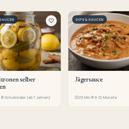
 SAUCEN
DIPS & SAUCEN
itronen selber
Jägersauce
en
n
Schulkinder (ab 7 Jahren)
20 Min
9-12 Monate