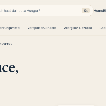
h hast du heute Hunger?
Home
B
⌘K
ahrungsmittel
Vorspeisen/Snacks
Allergiker-Rezepte
Bac
xtra-rot
ce,