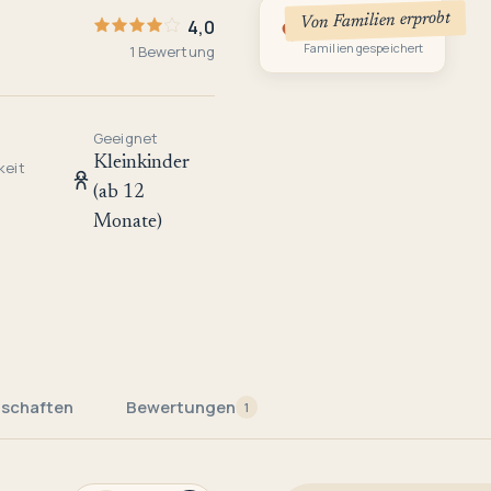
Von Familien erprobt
1
4,0
Familien gespeichert
1 Bewertung
Geeignet
Kleinkinder
keit
(ab 12
Monate)
nschaften
Bewertungen
1