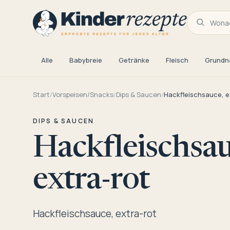
Wonac
Alle
Babybreie
Getränke
Fleisch
Grundn
Start
/
Vorspeisen/Snacks
/
Dips & Saucen
/
Hackfleischsauce, e
DIPS & SAUCEN
Hackfleischsau
extra-rot
Hackfleischsauce, extra-rot