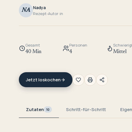
Nadya
NA
Rezept-Autor:in
Gesamt
Personen
Schwierig
40 Min
4
Mittel
Jetzt loskochen
Zutaten
Schritt-für-Schritt
Eige
10