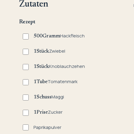
Zutaten
Rezept
Hackfleisch
500
Gramm
Zwiebel
1
Stück
Knoblauchzehen
1
Stück
Tomatenmark
1
Tube
Maggi
1
Schuss
Zucker
1
Prise
Paprikapulver