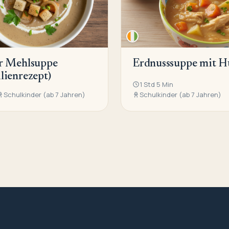
er Mehlsuppe
Erdnusssuppe mit 
lienrezept)
1 Std 5 Min
Schulkinder (ab 7 Jahren)
Schulkinder (ab 7 Jahren)