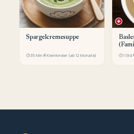
Spargelcremesuppe
Basl
(Fami
35 Min
Kleinkinder (ab 12 Monate)
1 Std