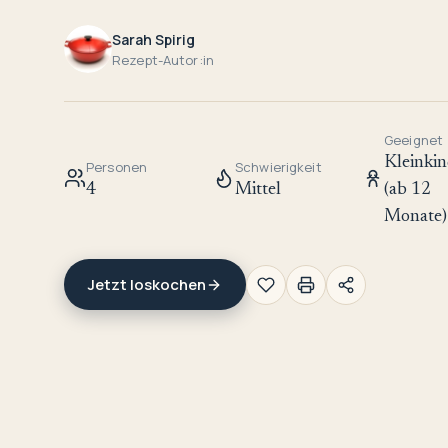
Sarah Spirig
Rezept-Autor:in
Geeignet
Kleinkin
Personen
Schwierigkeit
4
Mittel
(ab 12
Monate)
Jetzt loskochen