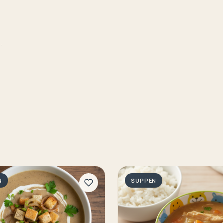
.
N
SUPPEN