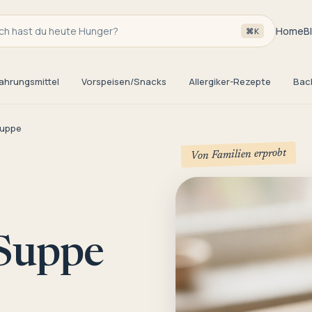
h hast du heute Hunger?
Home
B
⌘K
ahrungsmittel
Vorspeisen/Snacks
Allergiker-Rezepte
Bac
Suppe
Von Familien erprobt
 Suppe