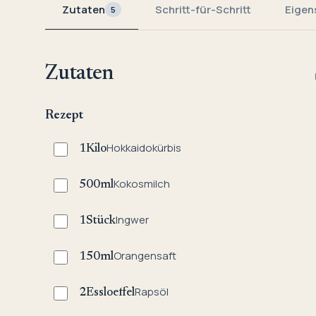
Zutaten
Schritt-für-Schritt
Eigen
5
Zutaten
Rezept
Hokkaidokürbis
1
Kilo
Kokosmilch
500
ml
Ingwer
1
Stück
Orangensaft
150
ml
Rapsöl
2
Essloeffel