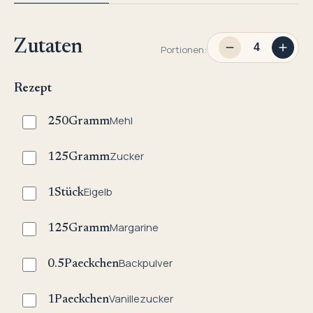
Zutaten
Portionen:
Rezept
Mehl
250
Gramm
Zucker
125
Gramm
Eigelb
1
Stück
Margarine
125
Gramm
Backpulver
0.5
Paeckchen
Vanillezucker
1
Paeckchen