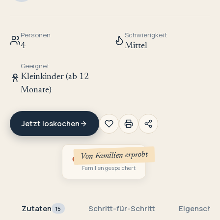
Personen
Schwierigkeit
4
Mittel
Geeignet
Kleinkinder (ab 12
Monate)
Jetzt loskochen
Von Familien erprobt
2
Familien gespeichert
Zutaten
Schritt-für-Schritt
Eigenschaf
15