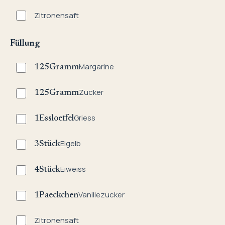
Zitronensaft
Füllung
Margarine
125
Gramm
Zucker
125
Gramm
Griess
1
Essloeffel
Eigelb
3
Stück
Eiweiss
4
Stück
Vanillezucker
1
Paeckchen
Zitronensaft