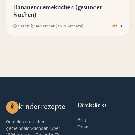
Bananencremekuchen (gesunder
Kuchen)
30 Min
Kleinkinder (ab 12 Monate)
5,0
Direktlinks
kinderrezepte
k
Blog
Gemeinsam kochen,
Forum
gemeinsam wachsen. Über
1806 erprobte Rezepte für