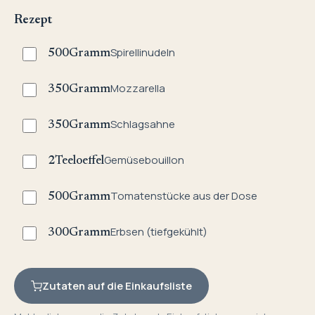
Rezept
Spirellinudeln
500
Gramm
Mozzarella
350
Gramm
Schlagsahne
350
Gramm
Gemüsebouillon
2
Teeloeffel
Tomatenstücke aus der Dose
500
Gramm
Erbsen (tiefgekühlt)
300
Gramm
Zutaten auf die Einkaufsliste