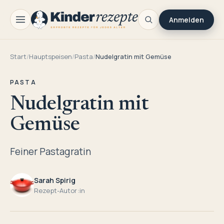
Anmelden
Start
/
Hauptspeisen
/
Pasta
/
Nudelgratin mit Gemüse
PASTA
Nudelgratin mit
Gemüse
Feiner Pastagratin
Sarah Spirig
Rezept-Autor:in