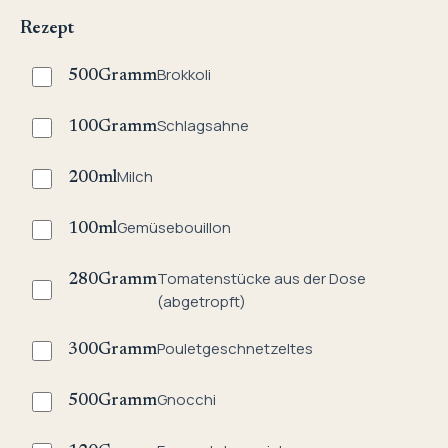
Rezept
Brokkoli
500
Gramm
Schlagsahne
100
Gramm
Milch
200
ml
Gemüsebouillon
100
ml
Tomatenstücke aus der Dose
280
Gramm
(abgetropft)
Pouletgeschnetzeltes
300
Gramm
Gnocchi
500
Gramm