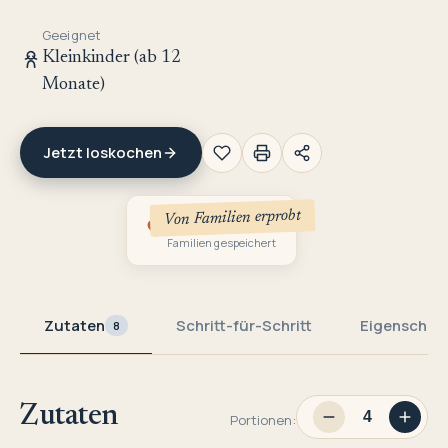
Geeignet
Kleinkinder (ab 12
Monate)
Jetzt loskochen
Von Familien erprobt
3
Familien gespeichert
Zutaten
Schritt-für-Schritt
Eigenschaf
8
Zutaten
Portionen: