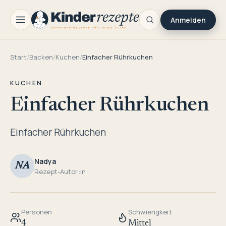
Anmelden
Start
/
Backen
/
Kuchen
/
Einfacher Rührkuchen
KUCHEN
Einfacher Rührkuchen
Einfacher Rührkuchen
Nadya
NA
Rezept-Autor:in
Personen
Schwierigkeit
4
Mittel