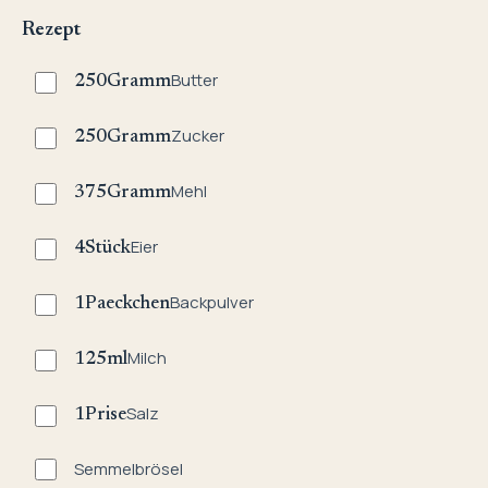
Rezept
Butter
250
Gramm
Zucker
250
Gramm
Mehl
375
Gramm
Eier
4
Stück
Backpulver
1
Paeckchen
Milch
125
ml
Salz
1
Prise
Semmelbrösel