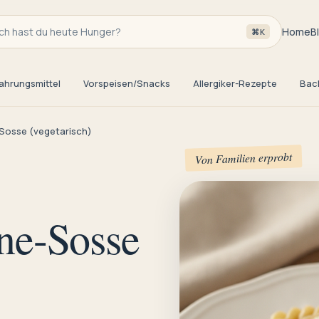
h hast du heute Hunger?
Home
B
⌘K
ahrungsmittel
Vorspeisen/Snacks
Allergiker-Rezepte
Bac
osse (vegetarisch)
Von Familien erprobt
ne-Sosse