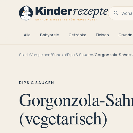
Wonac
Alle
Babybreie
Getränke
Fleisch
Grundn
Start
/
Vorspeisen/Snacks
/
Dips & Saucen
/
Gorgonzola-Sahne-S
DIPS & SAUCEN
Gorgonzola-Sah
(vegetarisch)