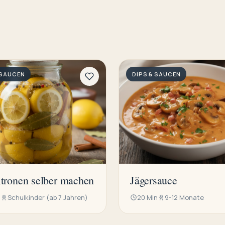
 SAUCEN
DIPS & SAUCEN
itronen selber machen
Jägersauce
n
Schulkinder (ab 7 Jahren)
20 Min
9-12 Monate