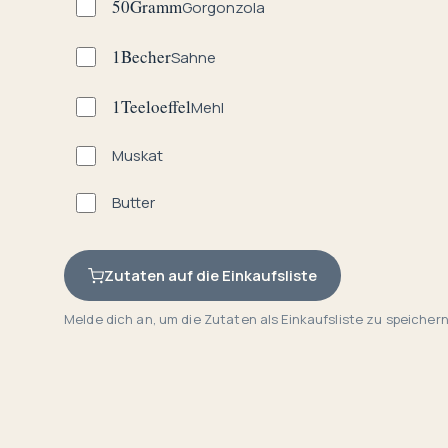
50
Gramm
Gorgonzola
1
Becher
Sahne
1
Teeloeffel
Mehl
Muskat
Butter
Zutaten auf die Einkaufsliste
Melde dich an, um die Zutaten als Einkaufsliste zu speichern