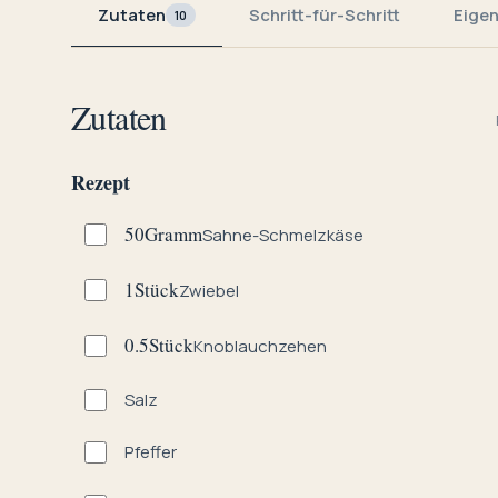
Zutaten
Schritt-für-Schritt
Eige
10
Zutaten
Rezept
50
Gramm
Sahne-Schmelzkäse
1
Stück
Zwiebel
0.5
Stück
Knoblauchzehen
Salz
Pfeffer