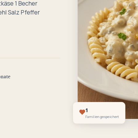
käse 1 Becher
hl Salz Pfeffer
nate
1
Familien gespeichert