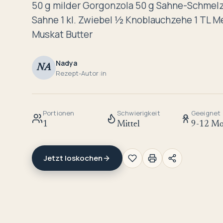
50 g milder Gorgonzola 50 g Sahne-Schmelz
Sahne 1 kl. Zwiebel ½ Knoblauchzehe 1 TL Me
Muskat Butter
Nadya
NA
Rezept-Autor:in
Portionen
Schwierigkeit
Geeignet
1
Mittel
9-12 Mo
Jetzt loskochen