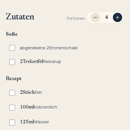
Zutaten
Portionen:
Soße
abgeriebene Zitronenschale
Reissirup
2
Teeloeffel
Rezept
Eier
2
Stück
Kokosmilch
100
ml
Wasser
125
ml