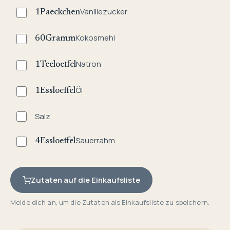
Vanillezucker
1
Paeckchen
Kokosmehl
60
Gramm
Natron
1
Teeloeffel
Öl
1
Essloeffel
Salz
Sauerrahm
4
Essloeffel
Zutaten auf die Einkaufsliste
Melde dich an, um die Zutaten als Einkaufsliste zu speichern.