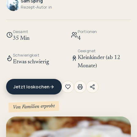
Sam Spirig
Rezept-Autor:in
Gesamt
Portionen
35 Min
4
Geeignet
Schwierigkeit
Kleinkinder (ab 12
Etwas schwierig
Monate)
Jetzt loskochen
Von Familien erprobt