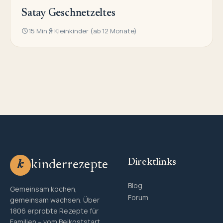
Satay Geschnetzeltes
15 Min
Kleinkinder (ab 12 Monate)
Direktlinks
kinderrezepte
k
Blog
Gemeinsam kochen,
Forum
gemeinsam wachsen. Über
1806 erprobte Rezepte für
Familien – vom Beikoststart