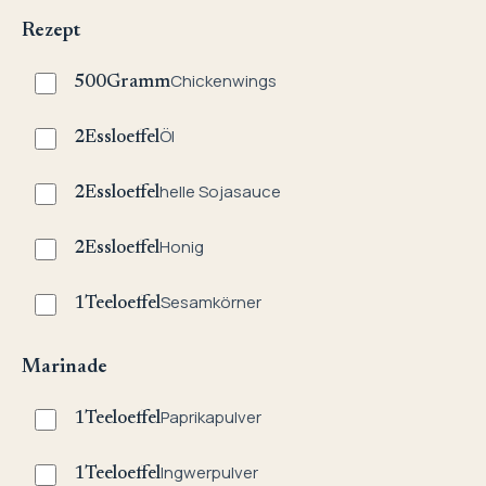
Rezept
Chickenwings
500
Gramm
Öl
2
Essloeffel
helle Sojasauce
2
Essloeffel
Honig
2
Essloeffel
Sesamkörner
1
Teeloeffel
Marinade
Paprikapulver
1
Teeloeffel
Ingwerpulver
1
Teeloeffel