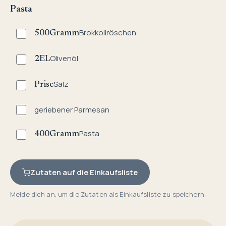
Pasta
Brokkoliröschen
500
Gramm
Olivenöl
2
EL
Salz
Prise
geriebener Parmesan
Pasta
400
Gramm
Zutaten auf die Einkaufsliste
Melde dich an, um die Zutaten als Einkaufsliste zu speichern.