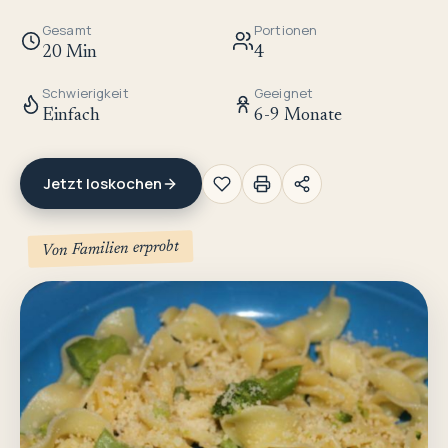
Gesamt
Portionen
20 Min
4
Schwierigkeit
Geeignet
Einfach
6-9 Monate
Jetzt loskochen
Von Familien erprobt