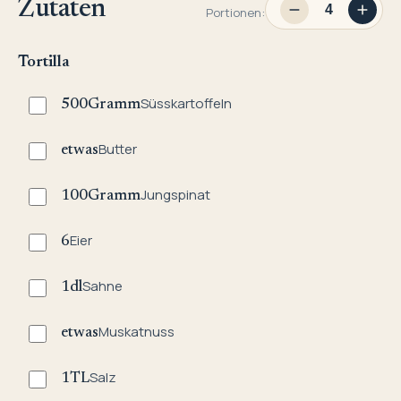
Zutaten
Portionen:
Tortilla
Süsskartoffeln
500
Gramm
Butter
etwas
Jungspinat
100
Gramm
Eier
6
Sahne
1
dl
Muskatnuss
etwas
Salz
1
TL