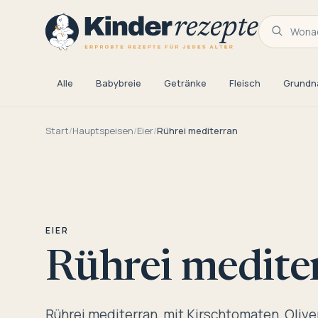
Wonac
Alle
Babybreie
Getränke
Fleisch
Grundn
Start
/
Hauptspeisen
/
Eier
/
Rührei mediterran
EIER
Rührei medite
Rührei mediterran, mit Kirschtomaten, Oliv