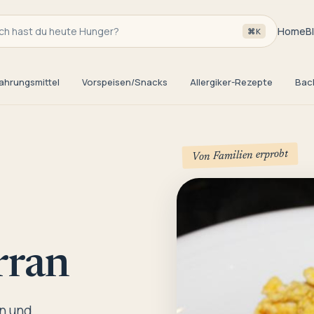
h hast du heute Hunger?
Home
B
⌘K
ahrungsmittel
Vorspeisen/Snacks
Allergiker-Rezepte
Bac
Von Familien erprobt
rran
en und