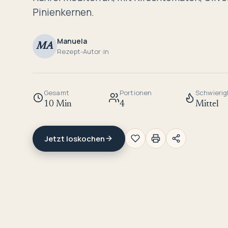
Pinienkernen.
Manuela
MA
Rezept-Autor:in
Gesamt
Portionen
Schwierig
10 Min
4
Mittel
Jetzt loskochen