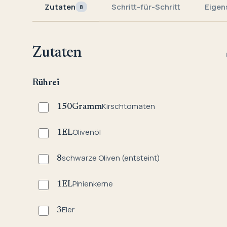
Zutaten
Schritt-für-Schritt
Eigen
8
Zutaten
Rührei
Kirschtomaten
150
Gramm
Olivenöl
1
EL
schwarze Oliven (entsteint)
8
Pinienkerne
1
EL
Eier
3