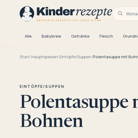
Wonac
Alle
Babybreie
Getränke
Fleisch
Grundn
Start
/
Hauptspeisen
/
Eintöpfe/Suppen
/
Polentasuppe mit Boh
EINTÖPFE/SUPPEN
Polentasuppe 
Bohnen