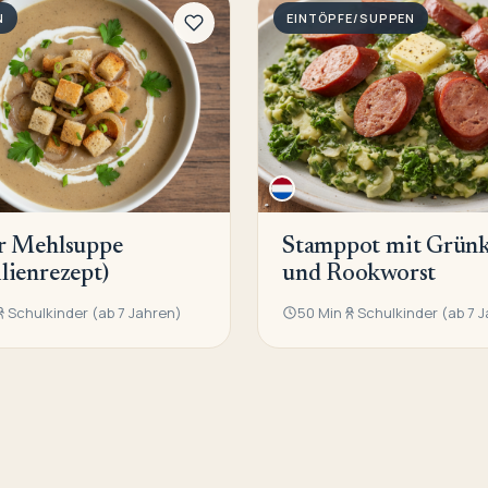
N
EINTÖPFE/SUPPEN
er Mehlsuppe
Stamppot mit Grünk
lienrezept)
und Rookworst
Schulkinder (ab 7 Jahren)
50 Min
Schulkinder (ab 7 