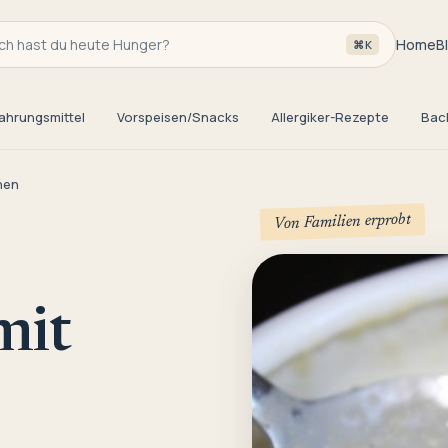
h hast du heute Hunger?
Home
B
⌘K
ahrungsmittel
Vorspeisen/Snacks
Allergiker-Rezepte
Bac
nen
Von Familien erprobt
mit