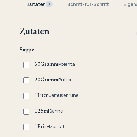
Zutaten
Schritt-für-Schritt
Eigen
7
Zutaten
Suppe
Polenta
60
Gramm
Butter
20
Gramm
Gemüsebrühe
1
Liter
Sahne
125
ml
Muskat
1
Prise