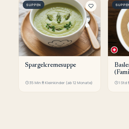
SUPPEN
SUPPE
Spargelcremesuppe
Basl
(Fami
35 Min
Kleinkinder (ab 12 Monate)
1 Std