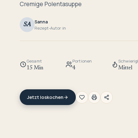
Cremige Polentasuppe
Sanna
SA
Rezept-Autor:in
Gesamt
Portionen
Schwierig
15 Min
4
Mittel
Jetzt loskochen