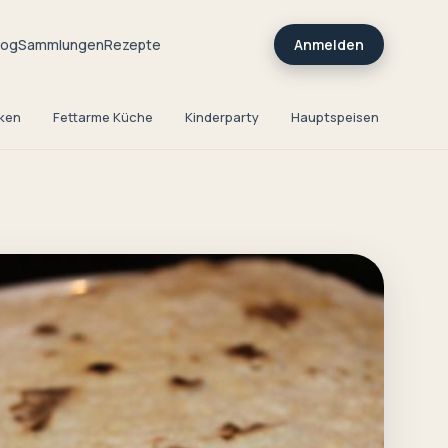
log
Sammlungen
Rezepte
Anmelden
ken
Fettarme Küche
Kinderparty
Hauptspeisen
Kreat