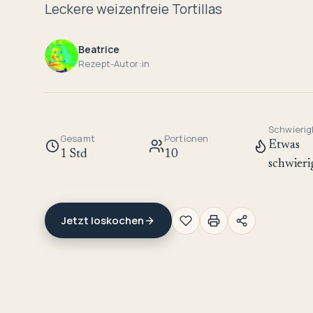
Leckere weizenfreie Tortillas
Beatrice
Rezept-Autor:in
Schwierig
Gesamt
Portionen
Etwas
1 Std
10
schwieri
Jetzt loskochen