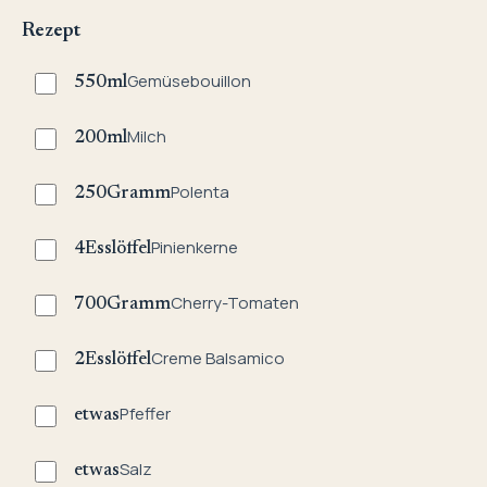
Rezept
Gemüsebouillon
550
ml
Milch
200
ml
Polenta
250
Gramm
Pinienkerne
4
Esslöffel
Cherry-Tomaten
700
Gramm
Creme Balsamico
2
Esslöffel
Pfeffer
etwas
Salz
etwas