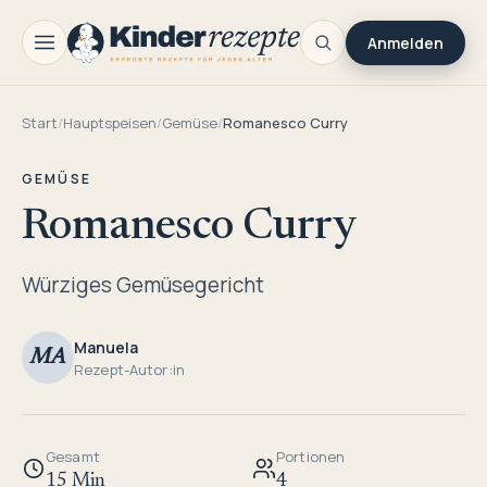
Anmelden
Start
/
Hauptspeisen
/
Gemüse
/
Romanesco Curry
GEMÜSE
Romanesco Curry
Würziges Gemüsegericht
Manuela
MA
Rezept-Autor:in
Gesamt
Portionen
15 Min
4