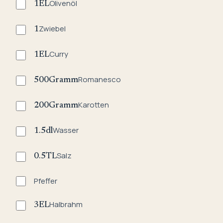
Olivenöl
1
EL
Zwiebel
1
Curry
1
EL
Romanesco
500
Gramm
Karotten
200
Gramm
Wasser
1.5
dl
Salz
0.5
TL
Pfeffer
Halbrahm
3
EL